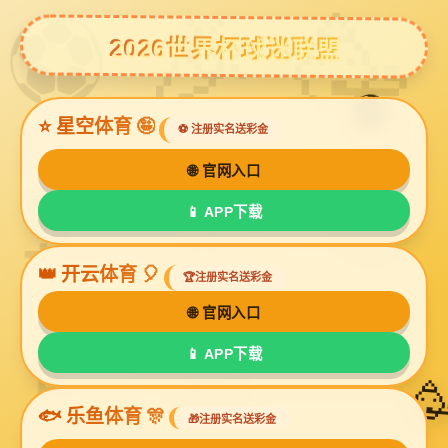
6686体育
6686体育
6686体育
/
新闻
/
技术交流
分类
热泵精馏在DMF废水处理中的应用
2024-03-20