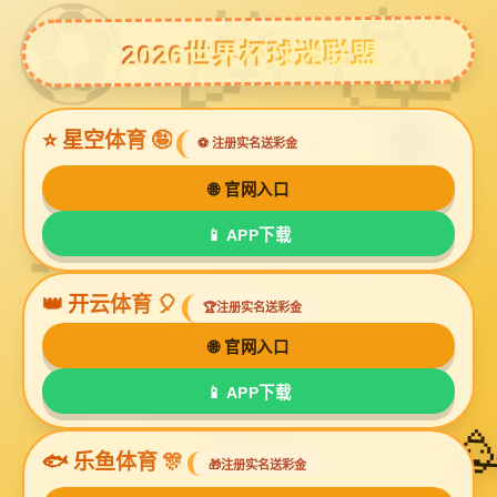
6686体育
产品中心
6686体育
/
产品
/
三效蒸发
分类